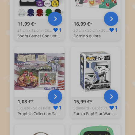
11,99 €
16,99 €
1
1
21 cm x 12 cm - Conjuntos de Póquer
30 cm x 30 cm x 30 cm - Dominós
Soom Games Conjunto de jogo de poker com 110 fichas de poker - poker para 2 - 5 jogadores - jogadores, botão de dealer, Big Blind e Small Blind - Set Poker completo - Texas Hold Em Poker Set
Dominó quinta
1,08 €
15,99 €
1
1
Juguete - Selos Postais Colecionáveis
Standard - Cabeçudos
Prophila Collection Sao Tome E Principe Block762 (edição completa.) Novo com borracha original ** MNH 2010 Boy Scouts nos EUA (selos para colecionadores) Rotary/Lions/maçom/Pathfinder
Funko Pop! Star Wars: SWNC - Stormtrooper - Soldado de assalto - figura de vinil colecionável - ideia de presente - Mercadoria oficial - brinquedos para crianças e adultos - Fronhas