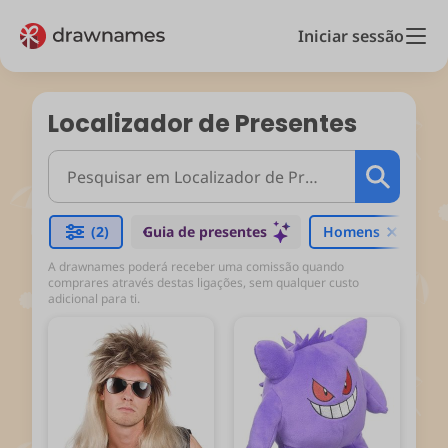
Iniciar sessão
Localizador de Presentes
(2)
Guia de presentes
Homens
Br
A drawnames poderá receber uma comissão quando
comprares através destas ligações, sem qualquer custo
adicional para ti.