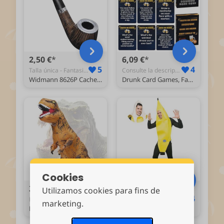
2,50 €
6,09 €
5
4
Talla única - Fantasias e Kits
Consulte la descripción - Jogos de Beber
Widmann 8626P Cachecol falso, 14,5 cm, castanho e preto, manequim, cachimbo de tabaco, disfarce de detetive, carnaval, festa do lema, dia de São Patrício
Drunk Card Games, Family Gathering Game, Drinking Card Games, Bar Party Games, Adult Drinking Cards, Board Game for Adults, Multi-Generational Games, for Home, Bar, Gathering, Dorm
Cookies
36,99 €
22,99 €
Utilizamos cookies para fins de
4
4
L - Roupas de Fantasia
Talla única - Fatos para Bebé e Crianças
marketing.
PARAYOYO Disfarce insuflável adulto disfarce dinossauro insuflável disfarce dinossauro disfarce dinossauro fantasia Trex disfarce Halloween
Spooktacular Creations Pelado banana disfarce de adulto para o Halloween cosplay fato de banana costume pijama (M)