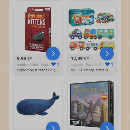
9,99 €
12,99 €
1
1
multicolorido - Jogos de Cartas de Baralhos Dedicados
Juguete - Puzzles Quebra-Cabeças
Exploding Kittens Edição 2 jogadores, jogo de cartas em espanhol
BBLIKE Brinquedos Montessori puzzle infantil para crianças, puzzle de madeira, 6 pacotes quebra-cabeças puzzle brinquedos bebés para crianças de 1 2 3 4 5 anos montessori educativos presentes 3D padrão puzzle (autocarro)