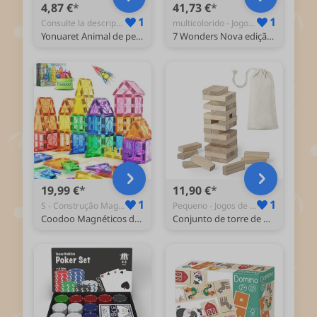
4,87 €
41,73 €
1
1
Consulte la descripción - Animais de Peluche
multicolorido - Jogos de Cartas de Baralhos Dedicados
Yonuaret Animal de peluche de peluche de baleias, brinquedo de baleia, animais enchimentos de almofada de luxo de baleia, decorações de pele de desenhos animados, as decorações do festival
7 Wonders Nova edição - jogo de tabuleiro em espanhol
19,99 €
11,90 €
1
1
S - Construção Magnética
Pequeno - Jogos de Empilhamento e Equilíbrio
Coodoo Magnéticos de construção para crianças de 2 e 3, blocos magnéticos para crianças, brinquedos de construção sensorial Montessori para exteriores para meninos e meninas com mais de 3 anos
Conjunto de torre de madeira de habilidade (tamanho pequeno/viagem). Inclui 45 peças de madeira e vem apresentado numa capa de algodão resistente com fecho de cordão.