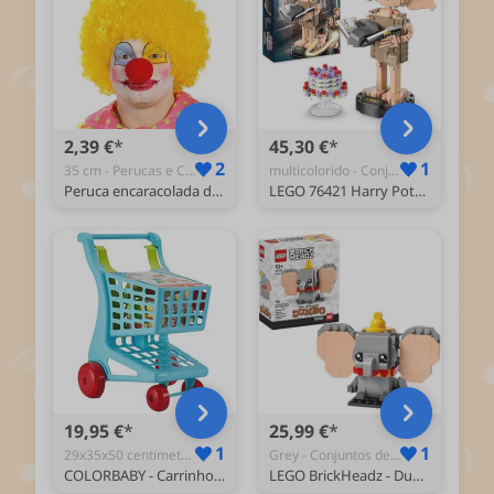
2,39 €
45,30 €
2
1
35 cm - Perucas e Cabelo
multicolorido - Conjuntos de Brinquedos
Peruca encaracolada de palhaço amarela
LEGO 76421 Harry Potter Dobby o Elfo doméstico Set com figura móvel icônica, brinquedo ou decoração de quarto, coleção de personagens, presente para meninas, crianças, adolescentes e fãs de 8+
19,95 €
25,99 €
1
1
29x35x50 centimeters - Lojas e Acessórios
Grey - Conjuntos de Construção
COLORBABY - Carrinho de compras com comida e assento de bebé (49056)
LEGO BrickHeadz - Dumbo - 40792