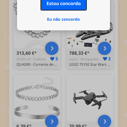
Estou concordo
Eu não concordo
313,60 €
788,33 €
3
3
50,80 cm - Colares
outro - Brinquedos de Construção
QUADRI - Corrente de prata de elos cubanos de 10 mm ou 12 mm - colar de prata de lei 925 comprimento 46 | 52 | 56 | 61|66|76 | cm - Para homem e mulher - Made in Italy.., prata esterlina
LEGO 75192 Star Wars Millennium Falcon, Maquete para construção
6,39 €
20,99 €