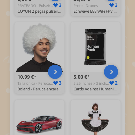
3
3
PRATEADO - Pulseiras
Preto - Drones
COYUN 2 peças pulseira homem pulseiras homem pulseiras para homens aço inoxidável empilhável pulseiras prata para homens meninos bracelete cubana corrente de ligações pulseiras presentes para pai
Echwave E88 WiFi FPV Drone com grande ângulo 4K HD câmara dupla dobrável retenção de altura RC Quadcopter drone avançado preto
10,99 €
5,00 €
3
2
Talla única - Perucas e Cabelo
5.25 inches x 3 inches x 2.5 inches - Jogos de Cartas de Baralhos Dedicados
Boland - Peruca encaracolada para adultos, penteado curto de cabelo sintético, peruca para carnaval, halloween e JGA, acessórios para disfarces
Cards Against Humanity: Pacote Humano