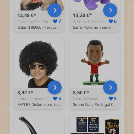
12,48 €
13,20 €
7
6
Enheitsgröße - Perucas e Cabelo
W11×D11×H12cm - Animais de Peluche
Boland 86060 - Peruca Ryan, mullet, anos 80, cabelo sintético, penteado assim para festa de mau gosto, acessório para festa temática ou carnaval
Sanei Pokemon Série-PP06-Gengar peluche 12 cm
8,92 €
8,50 €
5
5
Preto - Perucas e Cabelo
5 cm - Pessoas
KAYLRE Disfarces curtos dos anos 80 para homem bolsa de sujidade disco peruca e disfarce de cosplay de Halloween peruca encaracolada (preto)
SoccerStarz Portugal Cristiano Ronaldo Equipamento Principal/Figuras, 5 cm, SOC1264