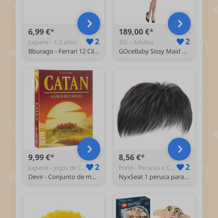
6,99 €
189,00 €
2
2
Juguete - 1-2 años
3XL - Adultos
Bburago - Ferrari 12 Cilindros, carro diecast em escala 1:43, réplica detalhada do V12 Cavalino Rampante, design elegante e desportivo, licença oficial Ferrari, idade recomendada 3 anos
GOceBaby Sissy Maid Vestido preto com fechadura para homem, tamanho grande, preto, XXXL
9,99 €
8,56 €
2
2
Juguete - Jogos de Cartas de Baralhos Dedicados
Preto - Perucas e Cabelo
Devir - Conjunto de mesa Catan Cartas em Portugues (BGCATMNPT)
NyxSeat 1 peruca para homem, raiz de cabelo de substituição, esponjosa e realista, curta, sintética, para cosplay e para uso diário e muito mais (preto)