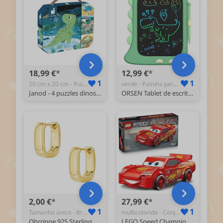
18,99 €
12,99 €
1
1
20 cm x 20 cm - Puzzles Quebra-Cabeças
verde - Painéis para Gatafunhar e Rabiscar
Janod - 4 puzzles dinossauros, puzzle infantil evolutivo, de 6 a 16 peças, exercita paciência e destreza, fabricado em França, jogo educativo a partir de 24 meses, J02541
ORSEN Tablet de escrita LCD de 8,5 polegadas, placa de desenho eletrónico, quadro infantil brinquedos de dinossauro presente de aniversário para meninas e meninos de 3 4 5 6 7 8 anos presentes para
2,00 €
27,99 €
1
1
Tamanho único - Brincos
multicolorido - Conjuntos de Construção
Ohrringe 925 Sterling Silver Earrings Small Chunky Silver Earrings Small Thick Huggie Hoops Earrings For Jewelry Magnetohrringe für Kinder, Tamanho único, Cobre, Sem pedra preciosa
LEGO Speed Champions raio Mcqueen carro de brinquedo - kit de casacos colecionável - presente para meninos e meninas fãs de filmes de carros da Disney Pixar 77255